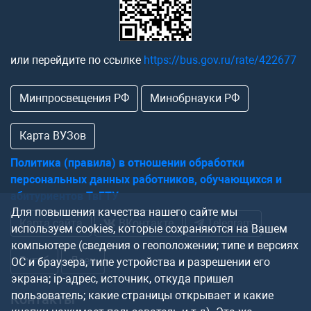
или перейдите по ссылке
https://bus.gov.ru/rate/422677
Минпросвещения РФ
Минобрнауки РФ
Карта ВУЗов
Политика (правила) в отношении обработки
персональных данных работников, обучающихся и
абитуриентов ТвГТУ
Для повышения качества нашего сайте мы
Карта сайта
ВКонтакте
Telegram
используем cookies, которые сохраняются на Вашем
компьютере (сведения о геоположении; типе и версиях
Рутуб
Дзен
ОС и браузера, типе устройства и разрешении его
экрана; ip-адрес, источник, откуда пришел
пользователь; какие страницы открывает и какие
Контакты