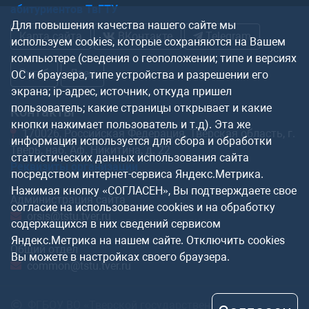
абитуриентов ТвГТУ
Для повышения качества нашего сайте мы
Карта сайта
ВКонтакте
Telegram
используем cookies, которые сохраняются на Вашем
компьютере (сведения о геоположении; типе и версиях
Рутуб
Дзен
ОС и браузера, типе устройства и разрешении его
экрана; ip-адрес, источник, откуда пришел
пользователь; какие страницы открывает и какие
Контакты
кнопки нажимает пользователь и т.д). Эта же
170026, Российская Федерация, Тверская область, г.
информация используется для сбора и обработки
Тверь, наб. Аф. Никитина, д. 22
статистических данных использования сайта
Реквизиты организации
посредством интернет-сервиса Яндекс.Метрика.
Нажимая кнопку «СОГЛАСЕН», Вы подтверждаете свое
Администрация сайта
согласие на использование cookies и на обработку
orsis@tstu.tver.ru
содержащихся в них сведений сервисом
Яндекс.Метрика на нашем сайте. Отключить cookies
Общий отдел
Вы можете в настройках своего браузера.
common@tstu.tver.ru
ФГБОУ ВО «Тверской государственный технический