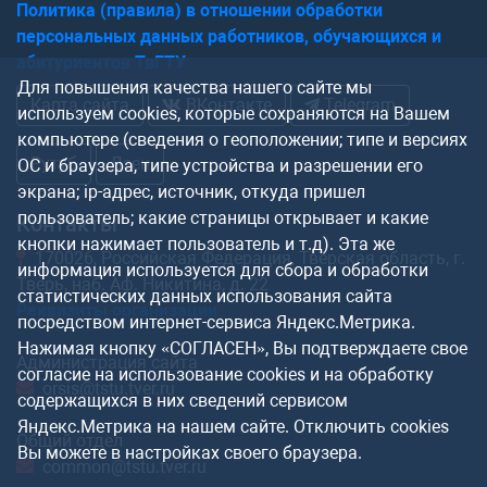
Политика (правила) в отношении обработки
персональных данных работников, обучающихся и
абитуриентов ТвГТУ
Для повышения качества нашего сайте мы
Карта сайта
ВКонтакте
Telegram
используем cookies, которые сохраняются на Вашем
компьютере (сведения о геоположении; типе и версиях
Рутуб
Дзен
ОС и браузера, типе устройства и разрешении его
экрана; ip-адрес, источник, откуда пришел
пользователь; какие страницы открывает и какие
Контакты
кнопки нажимает пользователь и т.д). Эта же
170026, Российская Федерация, Тверская область, г.
информация используется для сбора и обработки
Тверь, наб. Аф. Никитина, д. 22
статистических данных использования сайта
Реквизиты организации
посредством интернет-сервиса Яндекс.Метрика.
Нажимая кнопку «СОГЛАСЕН», Вы подтверждаете свое
Администрация сайта
согласие на использование cookies и на обработку
orsis@tstu.tver.ru
содержащихся в них сведений сервисом
Яндекс.Метрика на нашем сайте. Отключить cookies
Общий отдел
Вы можете в настройках своего браузера.
common@tstu.tver.ru