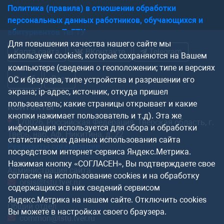
Политика (правила) в отношении обработки
персональных данных работников, обучающихся и
абитуриентов ТвГТУ
Для повышения качества нашего сайте мы
Карта сайта
ВКонтакте
Telegram
используем cookies, которые сохраняются на Вашем
компьютере (сведения о геоположении; типе и версиях
Рутуб
Дзен
ОС и браузера, типе устройства и разрешении его
экрана; ip-адрес, источник, откуда пришел
пользователь; какие страницы открывает и какие
Контакты
кнопки нажимает пользователь и т.д). Эта же
170026, Российская Федерация, Тверская область, г.
информация используется для сбора и обработки
Тверь, наб. Аф. Никитина, д. 22
статистических данных использования сайта
Реквизиты организации
посредством интернет-сервиса Яндекс.Метрика.
Нажимая кнопку «СОГЛАСЕН», Вы подтверждаете свое
Администрация сайта
согласие на использование cookies и на обработку
orsis@tstu.tver.ru
содержащихся в них сведений сервисом
Яндекс.Метрика на нашем сайте. Отключить cookies
Общий отдел
Вы можете в настройках своего браузера.
common@tstu.tver.ru