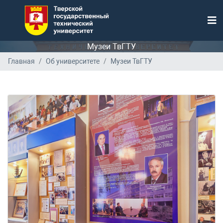
Музеи ТвГТУ
Главная
Об университете
Музеи ТвГТУ