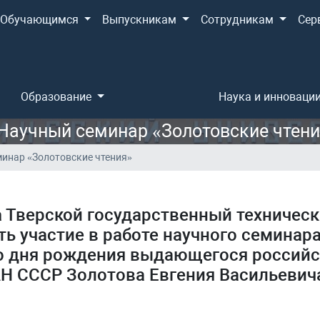
Обучающимся
Выпускникам
Сотрудникам
Сер
Образование
Наука и инноваци
Научный семинар «Золотовские чтен
минар «Золотовские чтения»
а
Тверской государственный техническ
ь участие в работе научного семинара
о дня рождения выдающегося российс
Н СССР Золотова Евгения Васильевич