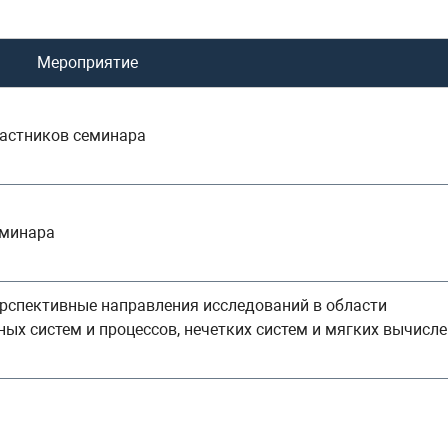
Мероприятие
частников семинара
еминара
ерспективные направления исследований в области
х систем и процессов, нечетких систем и мягких вычисле