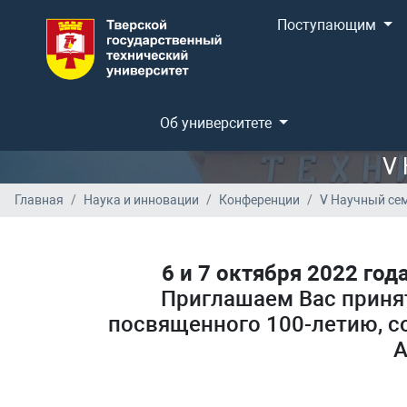
Поступающим
Об университете
V 
Главная
Наука и инновации
Конференции
V Научный се
6 и 7 октября 2022 год
Приглашаем Вас принят
посвященного 100-летию, с
А