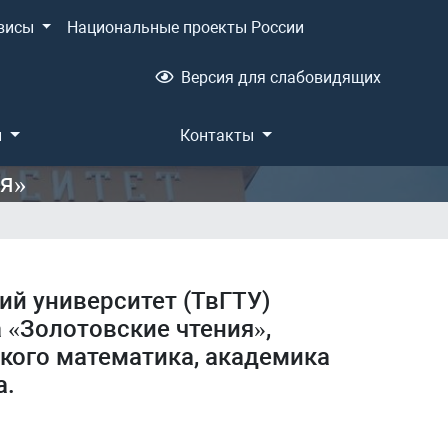
висы
Национальные проекты России
Версия для слабовидящих
и
Контакты
ия»
ий университет (ТвГТУ)
 «Золотовские чтения»,
кого математика, академика
а.