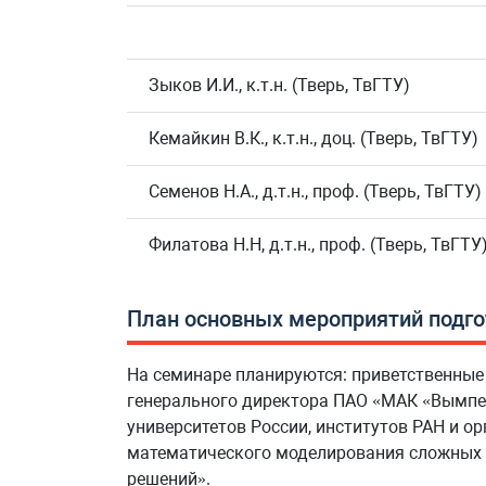
Зыков И.И., к.т.н. (Тверь, ТвГТУ)
Кемайкин В.К., к.т.н., доц. (Тверь, ТвГТУ)
Семенов Н.А., д.т.н., проф. (Тверь, ТвГТУ)
Филатова Н.Н, д.т.н., проф. (Тверь, ТвГТУ
План основных мероприятий подго
На семинаре планируются: приветственные 
генерального директора ПАО «МАК «Вымпел
университетов России, институтов РАН и о
математического моделирования сложных си
решений».