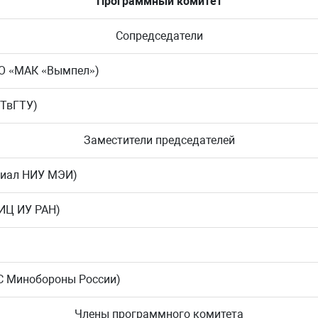
Программный комитет
Сопредседатели
 ПАО «МАК «Вымпел»)
, ТвГТУ)
Заместители председателей
филиал НИУ МЭИ)
ФИЦ ИУ РАН)
ВКС Минобороны России)
Члены программного комитета