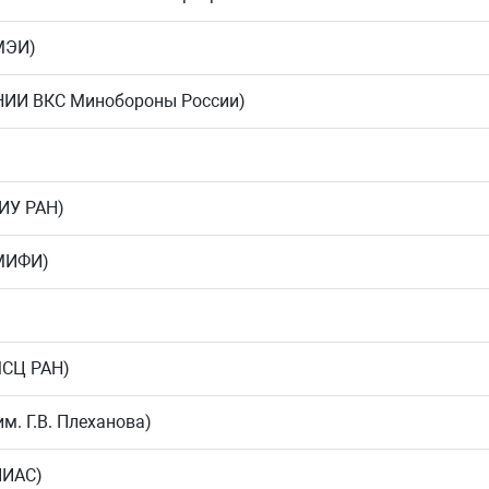
 МЭИ)
) ЦНИИ ВКС Минобороны России)
Ц ИУ РАН)
 МИФИ)
 МСЦ РАН)
им. Г.В. Плеханова)
НИИАС)