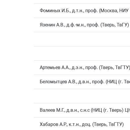
Фоминых И.Б., д.т.н., проф. (Москва, НИ
Язенин А.В., д.ф.-м.н., проф. (Тверь, ТвГУ)
Артемьев А.А., д.э.н., проф. (Тверь, ТвГТУ
Беломытцев А.В., д.в.н., проф. (НИЦ (г.
Валеев М.Г., д.в.н., с.н.с (НИЦ (г. Твер
Хабаров А.Р., к.т.н., доц. (Тверь, ТвГТУ)