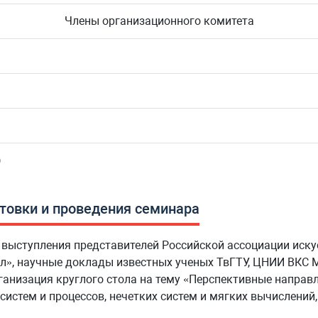
Члены организационного комитета
)
товки и проведения семинара
выступления представителей Российской ассоциации искус
», научные доклады известных ученых ТвГТУ, ЦНИИ ВКС М
рганизация круглого стола на тему «Перспективные направ
стем и процессов, нечетких систем и мягких вычислений,