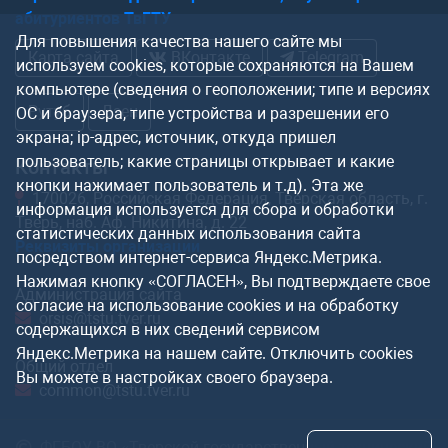
абитуриентов ТвГТУ
Для повышения качества нашего сайте мы
Карта сайта
ВКонтакте
Telegram
используем cookies, которые сохраняются на Вашем
компьютере (сведения о геоположении; типе и версиях
Рутуб
Дзен
ОС и браузера, типе устройства и разрешении его
экрана; ip-адрес, источник, откуда пришел
пользователь; какие страницы открывает и какие
Контакты
кнопки нажимает пользователь и т.д). Эта же
170026, Российская Федерация, Тверская область, г.
информация используется для сбора и обработки
Тверь, наб. Аф. Никитина, д. 22
статистических данных использования сайта
Реквизиты организации
посредством интернет-сервиса Яндекс.Метрика.
Нажимая кнопку «СОГЛАСЕН», Вы подтверждаете свое
Администрация сайта
согласие на использование cookies и на обработку
orsis@tstu.tver.ru
содержащихся в них сведений сервисом
Яндекс.Метрика на нашем сайте. Отключить cookies
Общий отдел
Вы можете в настройках своего браузера.
common@tstu.tver.ru
ФГБОУ ВО «Тверской государственный технический