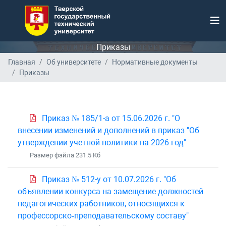
Приказы
Главная
Об университете
Нормативные документы
Приказы
Приказ № 185/1-а от 15.06.2026 г. "О
внесении изменений и дополнений в приказ "Об
утверждении учетной политики на 2026 год"
Размер файла 231.5 Кб
Приказ № 512-у от 10.07.2026 г. "Об
объявлении конкурса на замещение должностей
педагогических работников, относящихся к
профессорско‑преподавательскому составу"