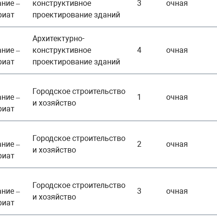
ние –
конструктивное
3
очная
риат
проектирование зданий
Архитектурно-
ние –
конструктивное
4
очная
риат
проектирование зданий
Городское строительство
ние –
1
очная
и хозяйство
риат
Городское строительство
ние –
2
очная
и хозяйство
риат
Городское строительство
ние –
3
очная
и хозяйство
риат