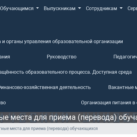
Обучающимся
Выпускникам
Сотрудникам
Сер
 и органы управления образовательной организации
ания
Руководство
Педагогич
ащённость образовательного процесса. Доступная среда
инансово-хозяйственная деятельность
Вакантные м
тво
Организация питания в
ые места для приема (перевода) обу
ные места для приема (перевода) обучающихся