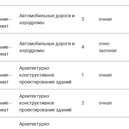
Автомобильные дороги и
ние –
3
очная
аэродромы
риат
Автомобильные дороги и
очно-
ние –
4
аэродромы
заочная
риат
Архитектурно-
ние –
конструктивное
1
очная
риат
проектирование зданий
Архитектурно-
ние –
конструктивное
2
очная
риат
проектирование зданий
Архитектурно-