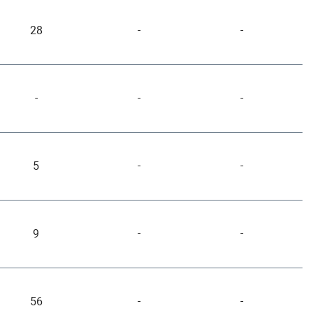
28
-
-
-
-
-
5
-
-
9
-
-
56
-
-