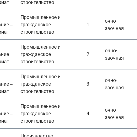
риат
строительство
Промышленное и
очно-
ние –
гражданское
1
заочная
риат
строительство
Промышленное и
очно-
ние –
гражданское
2
заочная
риат
строительство
Промышленное и
очно-
ние –
гражданское
3
заочная
риат
строительство
Промышленное и
очно-
ние –
гражданское
4
заочная
риат
строительство
Производство