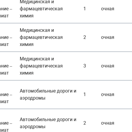
Медицинская и
ние –
фармацевтическая
1
очная
риат
химия
Медицинская и
ние –
фармацевтическая
2
очная
риат
химия
Медицинская и
ние –
фармацевтическая
3
очная
риат
химия
Автомобильные дороги и
ние –
1
очная
аэродромы
риат
Автомобильные дороги и
ние –
2
очная
аэродромы
риат