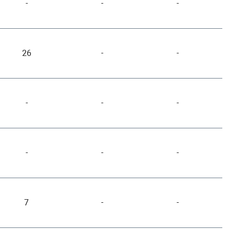
-
-
-
26
-
-
-
-
-
-
-
-
7
-
-