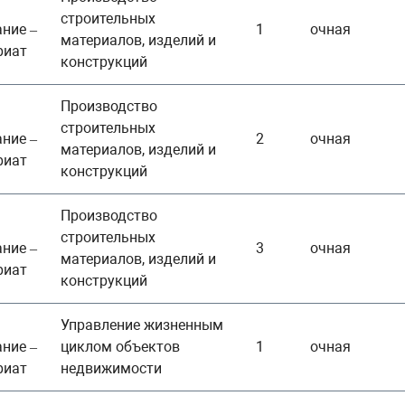
строительных
ние –
1
очная
материалов, изделий и
риат
конструкций
Производство
строительных
ние –
2
очная
материалов, изделий и
риат
конструкций
Производство
строительных
ние –
3
очная
материалов, изделий и
риат
конструкций
Управление жизненным
ние –
циклом объектов
1
очная
риат
недвижимости