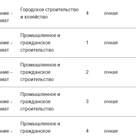
Городское строительство
ние –
4
очная
и хозяйство
риат
Промышленное и
ние –
гражданское
1
очная
риат
строительство
Промышленное и
ние –
гражданское
2
очная
риат
строительство
Промышленное и
ние –
гражданское
3
очная
риат
строительство
Промышленное и
ние –
гражданское
4
очная